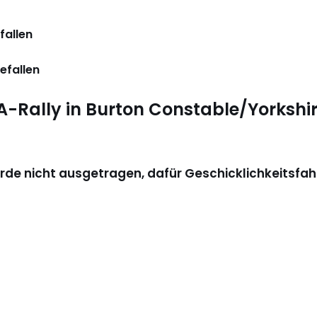
fallen
efallen
CA-Rally in Burton Constable/Yorksh
urde nicht ausgetragen, dafür Geschicklichkeitsfa
y England
chien