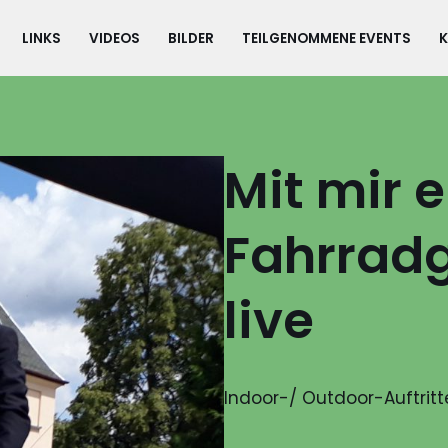
LINKS
VIDEOS
BILDER
TEILGENOMMENE EVENTS
Mit mir e
Fahrrad
live
Indoor-/ Outdoor-Auftrit