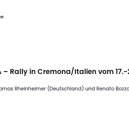
en
A – Rally in Cremona/Italien vom 17.-
omas Rheinheimer (Deutschland) und Renato Bozzo (I